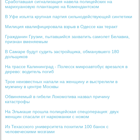
Сработавшая сигнализация навела полицейских на
марихуановую плантацию на Комендантском
В Уфе изъята крупная партия сильнодействующей синтетики
Милиция квалифицировала взрыв в Одессе как теракт
Гражданин Грузии, пытавшийся захватить самолет Белавиа,
признан вменяемым
В Самаре будут судить застройщика, обманувшего 180
дольщиков
На трассе Калининград - Полесск микроавтобус врезался в
дерево: водитель погиб
Трое неизвестных напали на женщину и выстрелили в
мужчину в центре Москвы
Обвиняемый в гибели Локомотива назвал причину
катастрофы
На Эльмаше прошла полицейская спецоперация: двух
женщин спасали от наркоманки с ножом
Из Техасского университета похитили 100 банок с
человеческими мозгами