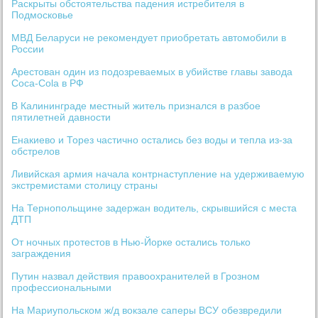
Раскрыты обстоятельства падения истребителя в
Подмосковье
МВД Беларуси не рекомендует приобретать автомобили в
России
Арестован один из подозреваемых в убийстве главы завода
Coca-Cola в РФ
В Калининграде местный житель признался в разбое
пятилетней давности
Енакиево и Торез частично остались без воды и тепла из-за
обстрелов
Ливийская армия начала контрнаступление на удерживаемую
экстремистами столицу страны
На Тернопольщине задержан водитель, скрывшийся с места
ДТП
От ночных протестов в Нью-Йорке остались только
заграждения
Путин назвал действия правоохранителей в Грозном
профессиональными
На Мариупольском ж/д вокзале саперы ВСУ обезвредили