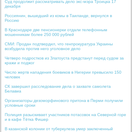
Суд продолжит рассматривать дело экс-мэра Троицка 17
декабря
Россиянин, вышедший из комы в Таиланде, вернулся в
Россию
В Краснодаре две пенсионерки отдали телефонным
мошенникам более 250 000 рублей
СМИ: Продан подтвердил, что генпрокуратура Украины
возбудила против него уголовное дело
Четверо подростков из Златоуста предстанут перед судом за
кражи и поджог
Число жертв нападения боевиков в Нигерии превысило 150
человек
СК завершил расследование дела о захвате самолета
Белавиа
Организаторы дезоморфинового притона в Перми получили
условные сроки
Полиция разыскивает участников потасовок на Северной горе
и в кафе Тётка Фишер
В казанской колонии от туберкулеза умер заключенный