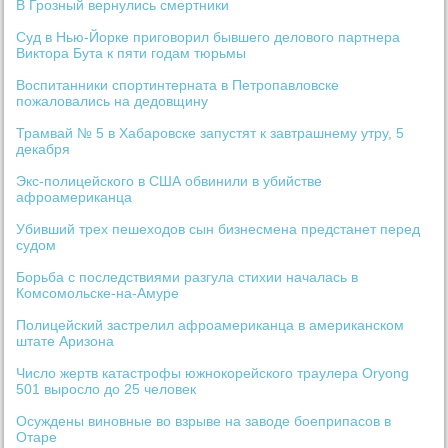
В Грозный вернулись смертники
Суд в Нью-Йорке приговорил бывшего делового партнера
Виктора Бута к пяти годам тюрьмы
Воспитанники спортинтерната в Петропавловске
пожаловались на дедовщину
Трамвай № 5 в Хабаровске запустят к завтрашнему утру, 5
декабря
Экс-полицейского в США обвинили в убийстве
афроамериканца
Убивший трех пешеходов сын бизнесмена предстанет перед
судом
Борьба с последствиями разгула стихии началась в
Комсомольске-на-Амуре
Полицейский застрелил афроамериканца в американском
штате Аризона
Число жертв катастрофы южнокорейского траулера Oryong
501 выросло до 25 человек
Осуждены виновные во взрыве на заводе боеприпасов в
Отаре