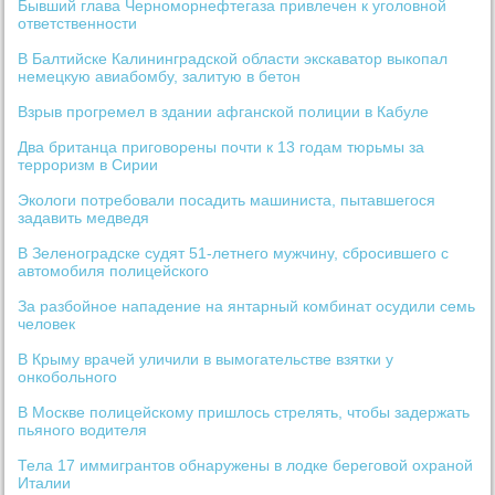
Бывший глава Черноморнефтегаза привлечен к уголовной
ответственности
В Балтийске Калининградской области экскаватор выкопал
немецкую авиабомбу, залитую в бетон
Взрыв прогремел в здании афганской полиции в Кабуле
Два британца приговорены почти к 13 годам тюрьмы за
терроризм в Сирии
Экологи потребовали посадить машиниста, пытавшегося
задавить медведя
В Зеленоградске судят 51-летнего мужчину, сбросившего с
автомобиля полицейского
За разбойное нападение на янтарный комбинат осудили семь
человек
В Крыму врачей уличили в вымогательстве взятки у
онкобольного
В Москве полицейскому пришлось стрелять, чтобы задержать
пьяного водителя
Тела 17 иммигрантов обнаружены в лодке береговой охраной
Италии