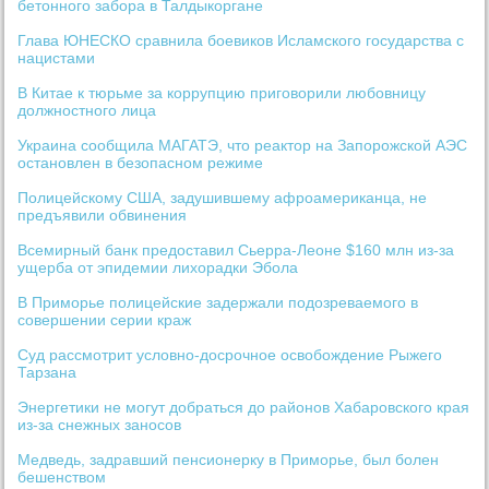
бетонного забора в Талдыкоргане
Глава ЮНЕСКО сравнила боевиков Исламского государства с
нацистами
В Китае к тюрьме за коррупцию приговорили любовницу
должностного лица
Украина сообщила МАГАТЭ, что реактор на Запорожской АЭС
остановлен в безопасном режиме
Полицейскому США, задушившему афроамериканца, не
предъявили обвинения
Всемирный банк предоставил Сьерра-Леоне $160 млн из-за
ущерба от эпидемии лихорадки Эбола
В Приморье полицейские задержали подозреваемого в
совершении серии краж
Суд рассмотрит условно-досрочное освобождение Рыжего
Тарзана
Энергетики не могут добраться до районов Хабаровского края
из-за снежных заносов
Медведь, задравший пенсионерку в Приморье, был болен
бешенством