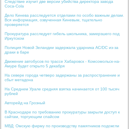
Следствие изучит две версии убийства директора завода
Coca-Cola
Дело Кинева расследуется отделами по особо важным делам.
Вся информация, озвученная Киневым, тщательно
проверяется
Прокуратура расследует гибель школьника, замерзшего под
Иркутском
Полиция Новой Зеландии задержала ударника AC/DC из-за
драки в баре
Движение автобусов по трассе Хабаровск - Комсомольск-на-
Амуре будет открыто 5 декабря
На севере города четверо задержаны за распространение и
сбыт метадона
На Среднем Урале средняя взятка начинается от 100 тысяч
рублей
Авторейд на Грозный
В Краснодаре по требованию прокуратуры закрыли доступ к
сайтам, торгующим спайсом
МВД: Омскую фирму по производству памятников подожгли