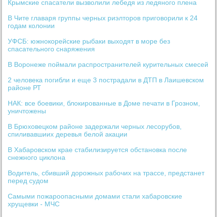
Крымские спасатели вызволили лебедя из ледяного плена
В Чите главаря группы черных риэлторов приговорили к 24
годам колонии
УФСБ: южнокорейские рыбаки выходят в море без
спасательного снаряжения
В Воронеже поймали распространителей курительных смесей
2 человека погибли и еще 3 пострадали в ДТП в Лаишевском
районе РТ
НАК: все боевики, блокированные в Доме печати в Грозном,
уничтожены
В Брюховецком районе задержали черных лесорубов,
спиливавшиих деревья белой акации
В Хабаровском крае стабилизируется обстановка после
снежного циклона
Водитель, сбивший дорожных рабочих на трассе, предстанет
перед судом
Самыми пожароопасными домами стали хабаровские
хрущевки - МЧС