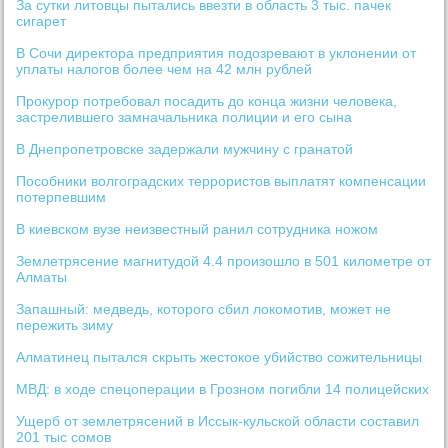
За сутки литовцы пытались ввезти в область 3 тыс. пачек
сигарет
В Сочи директора предприятия подозревают в уклонении от
уплаты налогов более чем на 42 млн рублей
Прокурор потребовал посадить до конца жизни человека,
застрелившего замначальника полиции и его сына
В Днепропетровске задержали мужчину с гранатой
Пособники волгоградских террористов выплатят компенсации
потерпевшим
В киевском вузе неизвестный ранил сотрудника ножом
Землетрясение магнитудой 4.4 произошло в 501 километре от
Алматы
Запашный: медведь, которого сбил локомотив, может не
пережить зиму
Алматинец пытался скрыть жестокое убийство сожительницы
МВД: в ходе спецоперации в Грозном погибли 14 полицейских
Ущерб от землетрясений в Иссык-кульской области составил
201 тыс сомов