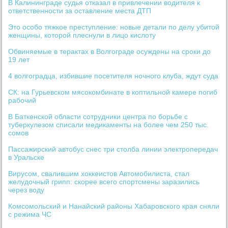
В Калининграде судья отказал в привлечении водителя к
ответственности за оставление места ДТП
Это особо тяжкое преступление: новые детали по делу убитой
женщины, которой плеснули в лицо кислоту
Обвиняемые в терактах в Волгограде осуждены на сроки до
19 лет
4 волгоградца, избившие посетителя ночного клуба, ждут суда
СК: на Гурьевском мясокомбинате в коптильной камере погиб
рабочий
В Баткенской области сотрудники центра по борьбе с
туберкулезом списали медикаменты на более чем 250 тыс.
сомов
Пассажирский автобус снес три столба линии электропередач
в Уральске
Вирусом, свалившим хоккеистов Автомобилиста, стал
желудочный грипп: скорее всего спортсмены заразились
через воду
Комсомольский и Нанайский районы Хабаровского края сняли
с режима ЧС