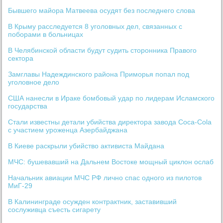
Бывшего майора Матвеева осудят без последнего слова
В Крыму расследуется 8 уголовных дел, связанных с
поборами в больницах
В Челябинской области будут судить сторонника Правого
сектора
Замглавы Надеждинского района Приморья попал под
уголовное дело
США нанесли в Ираке бомбовый удар по лидерам Исламского
государства
Стали известны детали убийства директора завода Coca-Cola
с участием уроженца Азербайджана
В Киеве раскрыли убийство активиста Майдана
МЧС: бушевавший на Дальнем Востоке мощный циклон ослаб
Начальник авиации МЧС РФ лично спас одного из пилотов
МиГ-29
В Калининграде осужден контрактник, заставивший
сослуживца съесть сигарету