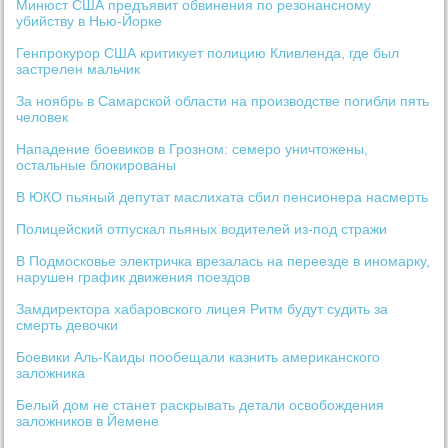
Минюст США предъявит обвинения по резонансному
убийству в Нью-Йорке
Генпрокурор США критикует полицию Кливленда, где был
застрелен мальчик
За ноябрь в Самарской области на производстве погибли пять
человек
Нападение боевиков в Грозном: семеро уничтожены,
остальные блокированы
В ЮКО пьяный депутат маслихата сбил пенсионера насмерть
Полицейский отпускал пьяных водителей из-под стражи
В Подмосковье электричка врезалась на переезде в иномарку,
нарушен график движения поездов
Замдиректора хабаровского лицея Ритм будут судить за
смерть девочки
Боевики Аль-Каиды пообещали казнить американского
заложника
Белый дом не станет раскрывать детали освобождения
заложников в Йемене