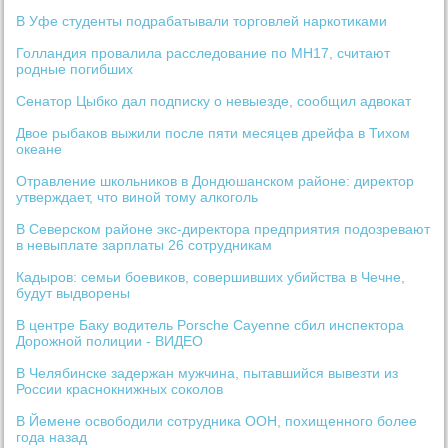
В Уфе студенты подрабатывали торговлей наркотиками
Голландия провалила расследование по MH17, считают
родные погибших
Сенатор Цыбко дал подписку о невыезде, сообщил адвокат
Двое рыбаков выжили после пяти месяцев дрейфа в Тихом
океане
Отравление школьников в Дондюшанском районе: директор
утверждает, что виной тому алкоголь
В Северском районе экс-директора предприятия подозревают
в невыплате зарплаты 26 сотрудникам
Кадыров: семьи боевиков, совершивших убийства в Чечне,
будут выдворены
В центре Баку водитель Porsche Cayenne сбил инспектора
Дорожной полиции - ВИДЕО
В Челябинске задержан мужчина, пытавшийся вывезти из
России краснокнижных соколов
В Йемене освободили сотрудника ООН, похищенного более
года назад