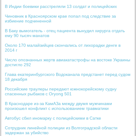
В Индии боевики расстреляли 13 солдат и полицейских
Чиновник в Красноярском крае попал под следствие за
избиение подчиненной
В Баку вымогатель - отец пациента вынудил хирурга отдать
ему 90 тысяч манатов
Около 170 малайзийцев скончались от лихорадки денге в
2014 г
Число опознанных жертв авиакатастрофы на востоке Украины
достигло 292
Глава екатеринбургского Водоканала предстанет перед судом
18 декабря
Российские траулеры передают южнокорейскому судну
спасенных рыбаков c Oryong 501
В Краснодаре из-за КамАЗа между двумя мужчинами
произошел конфликт с использованием травматики
Автобус сбил иномарку с полицейскими в Сатке
Сотрудник линейной полиции из Волгоградской области
задержан за убийство