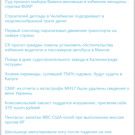
Суд признал майора Вавина виновным в избиении женщины -
стрелка ВОХР
Строителей детсада в Челябинске подозревают в
нецелесообразной трате денег
Первый снегопад парализовал движение транспорта на
севере страны
СК просит граждан помочь установить обстоятельства
избиения водителя и пассажиров автобуса в Минске
Пожар в доке судостроительного завода в Калининграде
потушен
Хозяев пирамиды, сулившей 756% годовых, будут судить в
Калуге
СМИ: из отчета о катастрофе MH17 были удалены сведения о
вине Украины
Комсомольский таксист поддался искушению, присвоив себе
370 тысяч рублей
Пентагон: капитан ВВС США погиб при выполнении миссии
против ИГ
Школьнице ампутировали ногу после падения на нее