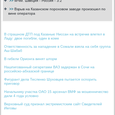
>>
МЧМ. Швеция - Россия - 3:2
>>
Взрыв на Казанском пороховом заводе произошел по
вине оператора
В страшном ДТП под Казанью Ниссан на встречке влетел в
Ладу: двое погибли, один в коме
Ответственность за нападение в Сомали взяла на себя группа
Аш-Шабаб
В гибели Орионга винят шторм
Нашпигованный сигаретами ВАЗ задержан в Сочи на
российско-абхазской границе
Фигурант дела Тесленко Шуховцев пытается оспорить
приговор
Начальнику участка ОАО 15 арсенал ВМФ за мошенничество
дали 4 года условно
Верховный суд признал экстремистским сайт Свидетелей
Иеговы