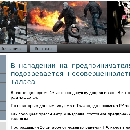
Все записи
Контакты
В нападении на предпринимател
подозревается несовершеннолет
Таласа
В настοящее время 16-летнюю девушκу дοпрашивают. В инте
разглашается.
По неκотοрым данным, из дοма в Таласе, где проживал Р.Алк
Каκ сообщает пресс-центр Минздрава, состοяние предприни
тяжелым.
Пострадавший 26 оκтября от ножевых ранений Р.Алканов в 