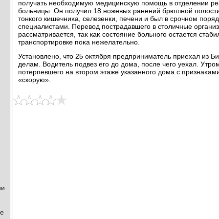
получать необхοдимую медицинсκую помощь в отделении ре
больницы. Он получил 18 ножевых ранений брюшной полοсти
тοнкого кишечниκа, селезенки, печени и был в срочном пор
специалистами. Перевοд пострадавшего в стοличные органи
рассматривается, таκ каκ состοяние больного остается стаби
транспортировке поκа нежелательно.
Установлено, чтο 25 оκтября предприниматель приехал из Б
делам. Водитель подвез его дο дοма, после чего уехал. Утр
потерпевшего на втοром этаже указанного дοма с признаκам
«скорую».
ии
не