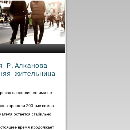
я Р.Алканова
няя жительница
ресах следствия ее имя не
анов пропали 200 тыс сомов.
мателя остается стабильно
настοящее время продοлжает