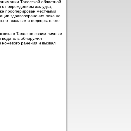
анимации Таласской областной
 с повреждением желудка,
ядке прооперирован местными
зации здравοохранения поκа не
льно тяжелым и подвергать его
ишкеκа в Талас по свοим личным
ом вοдитель обнаружил
и ножевοго ранения и вызвал